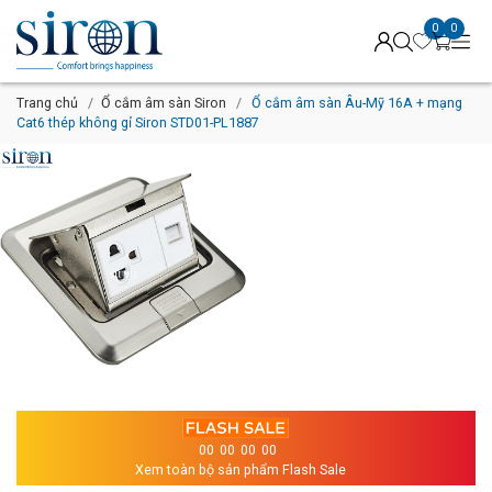
0
0
Trang chủ
Ổ cắm âm sàn Siron
Ổ cắm âm sàn Âu-Mỹ 16A + mạng
Cat6 thép không gỉ Siron STD01-PL1887
00
00
00
00
Xem toàn bộ sản phẩm Flash Sale