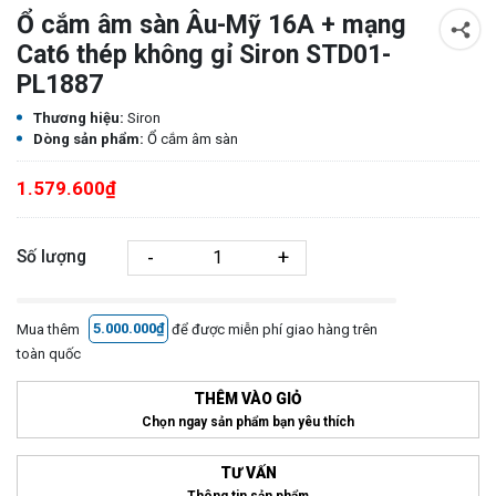
Ổ cắm âm sàn Âu-Mỹ 16A + mạng
Cat6 thép không gỉ Siron STD01-
PL1887
Thương hiệu:
Siron
Dòng sản phẩm:
Ổ cắm âm sàn
1.579.600₫
-
+
Số lượng
Mua thêm
5.000.000₫
để được miễn phí giao hàng trên
toàn quốc
THÊM VÀO GIỎ
Chọn ngay sản phẩm bạn yêu thích
TƯ VẤN
Thông tin sản phẩm