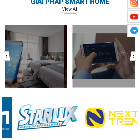
GIẢI PHÁP SMART HOME
View All
‹
›