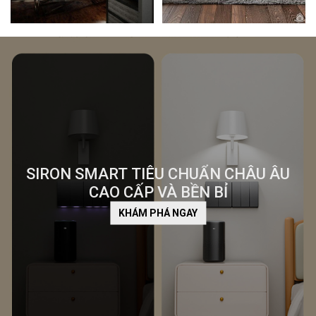
SIRON SMART TIÊU CHUẨN CHÂU ÂU
CAO CẤP VÀ BỀN BỈ
KHÁM PHÁ NGAY