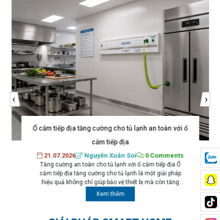
‹
›
Ổ cắm tiếp địa tăng cường cho tủ lạnh an toàn với ổ
cắm tiếp địa
21.07.2026
Nguyễn Xuân Soi
0 Comments
Tăng cường an toàn cho tủ lạnh với ổ cắm tiếp địa Ổ
cắm tiếp địa tăng cường cho tủ lạnh là một giải pháp
hiệu quả không chỉ giúp bảo vệ thiết bị mà còn tăng
cường an toàn cho người sử dụng. Việc sử dụng ổ cắm
Xem thêm
tiếp địa giúp giảm thiểu rủi ro...