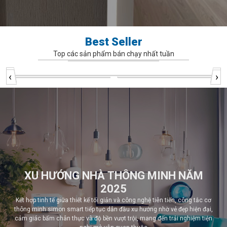
Best Seller
Top các sản phẩm bán chạy nhất tuần
‹
›
‹
›
XU HƯỚNG NHÀ THÔNG MINH NĂM
2025
Kết hợp tinh tế giữa thiết kế tối giản và công nghệ tiên tiến, công tắc cơ
thông minh simon smart tiếp tục dẫn đầu xu hướng nhờ vẻ đẹp hiện đại,
cảm giác bấm chân thực và độ bền vượt trội, mang đến trải nghiệm tiện