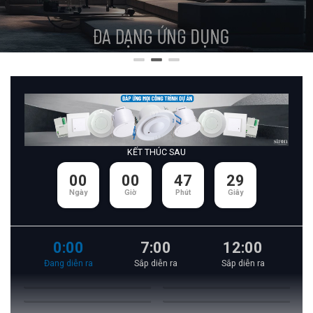
KẾT THÚC SAU
00
00
47
27
Ngày
Giờ
Phút
Giây
0:00
7:00
12:00
Đang diễn ra
Sắp diễn ra
Sắp diễn ra
S